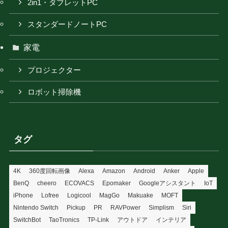
2in1・タブレットPC
スタンダードノートPC
家電
プロジェクター
ロボット掃除機
タグ
4K
360度回転画像
Alexa
Amazon
Android
Anker
Apple
BenQ
cheero
ECOVACS
Epomaker
Googleアシスタント
IoT
iPhone
Lofree
Logicool
MagGo
Makuake
MOFT
Nintendo Switch
Pickup
PR
RAVPower
Simplism
Siri
SwitchBot
TaoTronics
TP-Link
アウトドア
インテリア