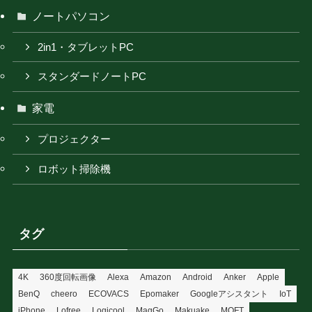
ノートパソコン
2in1・タブレットPC
スタンダードノートPC
家電
プロジェクター
ロボット掃除機
タグ
4K
360度回転画像
Alexa
Amazon
Android
Anker
Apple
BenQ
cheero
ECOVACS
Epomaker
Googleアシスタント
IoT
iPhone
Lofree
Logicool
MagGo
Makuake
MOFT