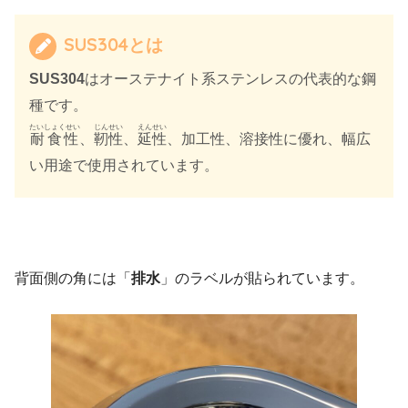
SUS304とは
SUS304
はオーステナイト系ステンレスの代表的な鋼
種です。
たいしょくせい
じんせい
えんせい
耐食性
、
靭性
、
延性
、加工性、溶接性に優れ、幅広
い用途で使用されています。
背面側の角には「
排水
」のラベルが貼られています。