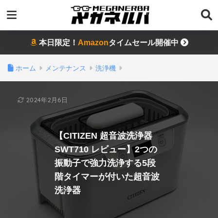
本日限定！
Amazon
タイムセール開催中
ホーム
メンテナンス
洗浄機
2024年2月6日
【CITIZEN 超音波洗浄器
SWT710 レビュー】2つの
振動子で強力洗浄する5段
階タイマーが付いた超音波
洗浄器