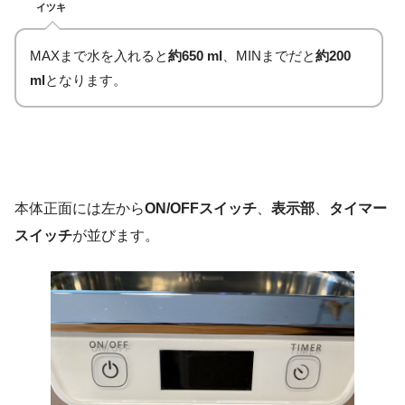
イツキ
MAXまで水を入れると
約650 ml
、MINまでだと
約200
ml
となります。
本体正面には左から
ON/OFFスイッチ
、
表示部
、
タイマー
スイッチ
が並びます。