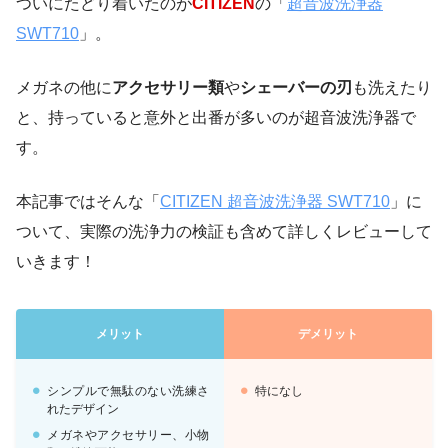
ついにたどり着いたのが
CITIZEN
の「
超音波洗浄器
SWT710
」。
メガネの他に
アクセサリー類
や
シェーバーの刃
も洗えたり
と、持っていると意外と出番が多いのが超音波洗浄器で
す。
本記事ではそんな「
CITIZEN 超音波洗浄器 SWT710
」に
ついて、実際の洗浄力の検証も含めて詳しくレビューして
いきます！
メリット
デメリット
シンプルで無駄のない洗練さ
特になし
れたデザイン
メガネやアクセサリー、小物