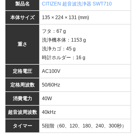
製品名
CITIZEN 超音波洗浄器 SWT710
本体サイズ
135 × 224 × 131 (mm)
フタ：67 g
洗浄機本体：1153 g
重さ
洗浄カゴ：45 g
時計ホルダー：16 g
定格電圧
AC100V
定格周波数
50/60Hz
消費電力
40W
超音波周波数
40kHz
タイマー
5段階（60、120、180、240、300秒）