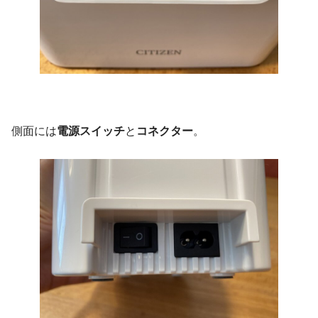
側面には
電源スイッチ
と
コネクター
。