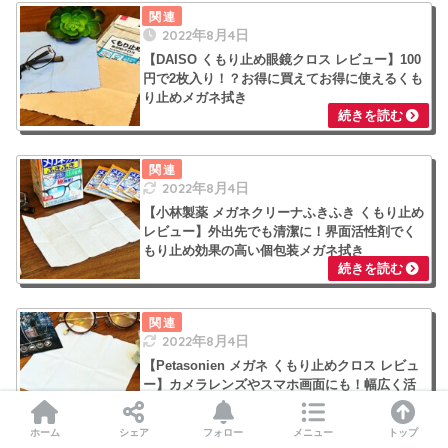
2022年8月4日
【DAISO くもり止め眼鏡クロス レビュー】100
円で2枚入り！？お得に買えてお得に使えるくも
り止めメガネ拭き
2022年8月4日
【小林製薬 メガネクリーナふきふき くもり止め
レビュー】外出先でも清潔に！界面活性剤でく
もり止め効果の高い個包装メガネ拭き
2022年8月4日
【Petasonien メガネ くもり止めクロス レビュ
ー】カメラレンズやスマホ画面にも！幅広く活
躍して600回くり返し使える経済的なメガネ拭き
ホーム
シェア
フォロー
メニュー
トップ