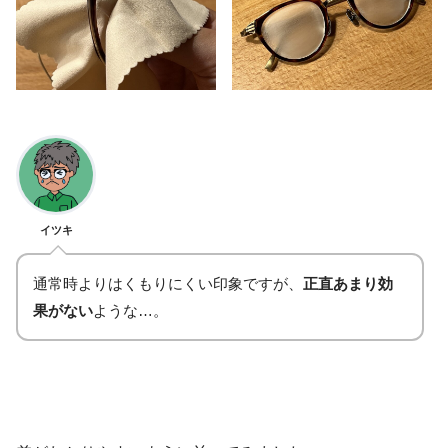
イツキ
通常時よりはくもりにくい印象ですが、
正直あまり効
果がない
ような…。