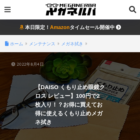
本日限定！
Amazon
タイムセール開催中
ホーム
メンテナンス
メガネ拭き
2022年8月4日
【DAISO くもり止め眼鏡ク
ロス レビュー】100円で2
枚入り！？お得に買えてお
得に使えるくもり止めメガ
ネ拭き