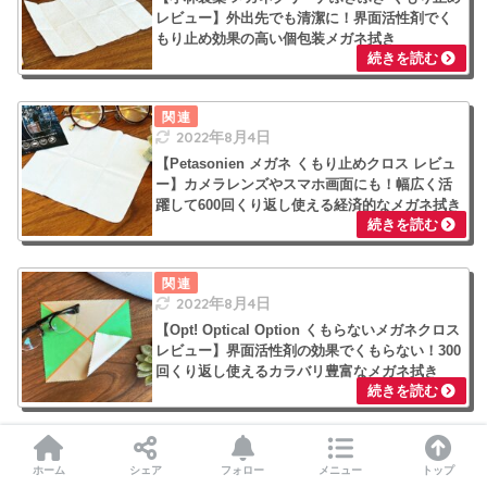
レビュー】外出先でも清潔に！界面活性剤でく
もり止め効果の高い個包装メガネ拭き
2022年8月4日
【Petasonien メガネ くもり止めクロス レビュ
ー】カメラレンズやスマホ画面にも！幅広く活
躍して600回くり返し使える経済的なメガネ拭き
2022年8月4日
【Opt! Optical Option くもらないメガネクロス
レビュー】界面活性剤の効果でくもらない！300
回くり返し使えるカラバリ豊富なメガネ拭き
2022年8月4日
ホーム
シェア
フォロー
メニュー
トップ