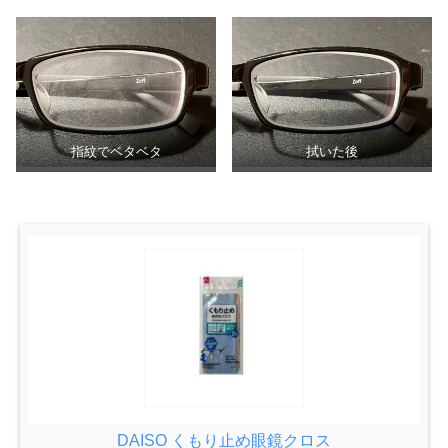
指紋でベタベタ
拭いた後
DAISO くもり止め眼鏡クロス