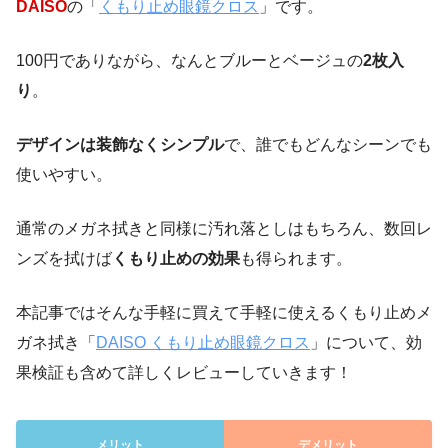
DAISO
の「
くもり止め眼鏡クロス
」です。
100円でありながら、なんとブルーとベージュの
2枚入
り
。
デザインは装飾なくシンプル
で、誰でもどんなシーンでも
使いやすい。
通常のメガネ拭きと同様に汚れ落としはもちろん、数回レ
ンズを拭けば
くもり止めの効果
も得られます。
本記事ではそんな手軽に買えて手軽に使えるくもり止めメ
ガネ拭き「
DAISO くもり止め眼鏡クロス
」について、効
果検証も含めて詳しくレビューしていきます！
メリット
デメリット