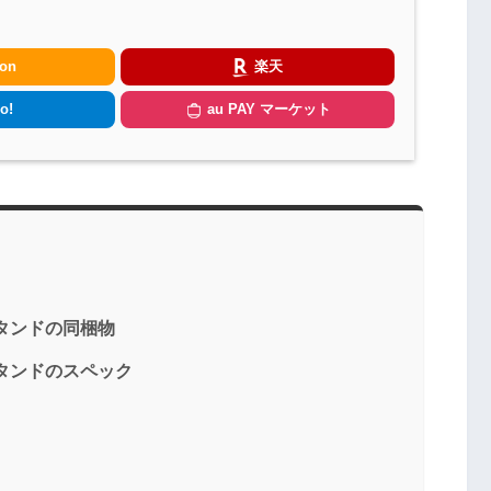
on
楽天
o!
au PAY マーケット
タンドの同梱物
タンドのスペック