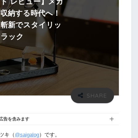
ド レビュー】メガ
収納する時代へ！
つ斬新でスタイリッ
ネラック
広告を含みます
ツキ（
@saigalog
）です。