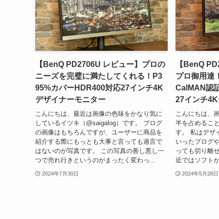
【BenQ PD2706U レビュー】プロの
【BenQ P
ニーズを完璧に満たしてくれる！P3
プロ御用達！
95%カバーHDR400対応27インチ4K
CalMAN
デザイナーモニター
27インチ4
こんにちは、最近は画像の色味をかなり気に
こんにちは、画
しているイツキ（@saigalog）です。 ブログ
半を占めることが
の画像はもちろんですが、ユーザーに商品を
す。 私はデザ
紹介する際にもっとも大事と言っても過言で
いったブログ
はないのが写真です。 この写真の善し悪し一
っても切り離せ
つで売れ行きというのがまったく変わっ...
近ではソフトがA
2024年7月30日
2024年5月28日