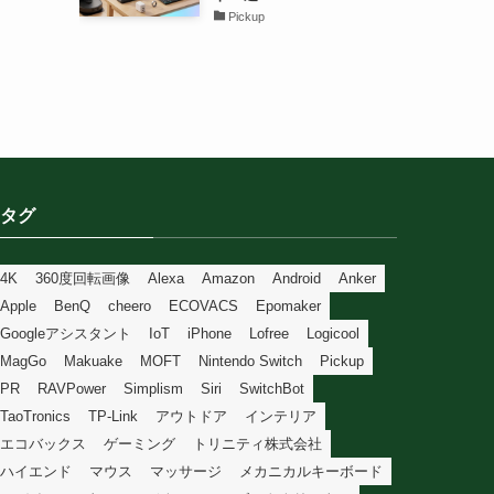
Pickup
タグ
4K
360度回転画像
Alexa
Amazon
Android
Anker
Apple
BenQ
cheero
ECOVACS
Epomaker
Googleアシスタント
IoT
iPhone
Lofree
Logicool
MagGo
Makuake
MOFT
Nintendo Switch
Pickup
PR
RAVPower
Simplism
Siri
SwitchBot
TaoTronics
TP-Link
アウトドア
インテリア
エコバックス
ゲーミング
トリニティ株式会社
ハイエンド
マウス
マッサージ
メカニカルキーボード