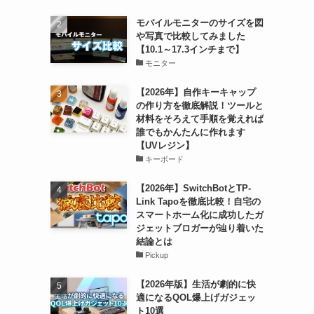
モバイルモニターのサイズを図
や写真で比較してみました
【10.1～17.3インチまで】
モニター
【2026年】自作キーキャップ
の作り方を徹底解説！ツールと
材料をそろえて手順を覚えれば
誰でもかんたんに作れます
【UVレジン】
キーボード
【2026年】SwitchBotとTP-
Link Tapoを徹底比較！自宅の
スマートホーム化に成功したガ
ジェットブロガーが辿り着いた
結論とは
Pickup
【2026年版】生活が劇的に快
適になるQOL爆上げガジェッ
ト10選