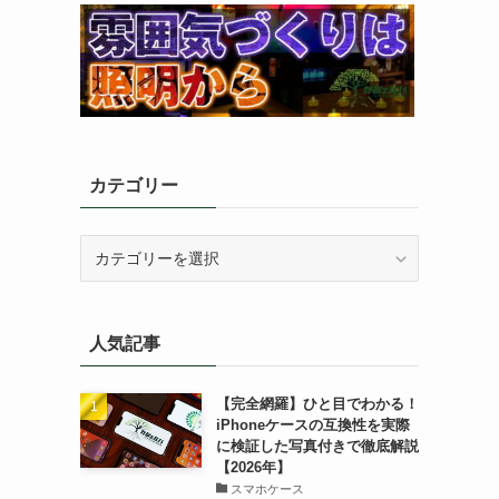
カテゴリー
カ
テ
ゴ
リ
人気記事
ー
【完全網羅】ひと目でわかる！
iPhoneケースの互換性を実際
に検証した写真付きで徹底解説
【2026年】
スマホケース