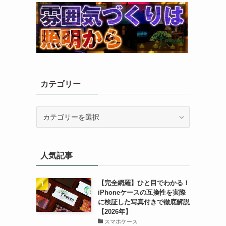
カテゴリー
カ
テ
ゴ
リ
人気記事
ー
【完全網羅】ひと目でわかる！
iPhoneケースの互換性を実際
に検証した写真付きで徹底解説
【2026年】
スマホケース