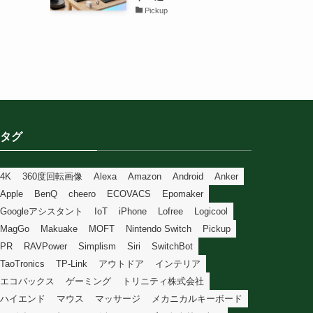
Pickup
タグ
4K
360度回転画像
Alexa
Amazon
Android
Anker
Apple
BenQ
cheero
ECOVACS
Epomaker
Googleアシスタント
IoT
iPhone
Lofree
Logicool
MagGo
Makuake
MOFT
Nintendo Switch
Pickup
PR
RAVPower
Simplism
Siri
SwitchBot
TaoTronics
TP-Link
アウトドア
インテリア
エコバックス
ゲーミング
トリニティ株式会社
ハイエンド
マウス
マッサージ
メカニカルキーボード