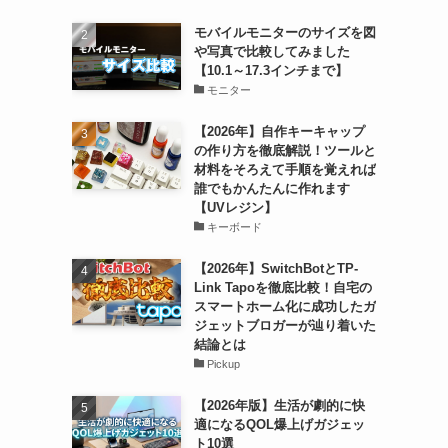
モバイルモニターのサイズを図
や写真で比較してみました
【10.1～17.3インチまで】
モニター
【2026年】自作キーキャップ
の作り方を徹底解説！ツールと
材料をそろえて手順を覚えれば
誰でもかんたんに作れます
【UVレジン】
キーボード
【2026年】SwitchBotとTP-
Link Tapoを徹底比較！自宅の
スマートホーム化に成功したガ
ジェットブロガーが辿り着いた
結論とは
Pickup
【2026年版】生活が劇的に快
適になるQOL爆上げガジェッ
ト10選