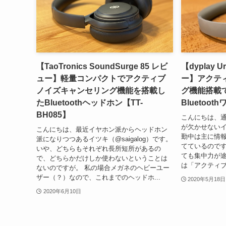
【TaoTronics SoundSurge 85 レビ
【dyplay Ur
ュー】軽量コンパクトでアクティブ
ー】アクテ
ノイズキャンセリング機能を搭載し
グ機能搭載
たBluetoothヘッドホン【TT-
Bluetoo
BH085】
こんにちは、
が欠かせないイツ
こんにちは、最近イヤホン派からヘッドホン
勤中は主に情
派になりつつあるイツキ（@saigalog）です。
てているので
いや、どちらもそれぞれ長所短所があるの
ても集中力が途
で、どちらかだけしか使わないということは
は「アクティブ
ないのですが。 私の場合メガネのヘビーユー
ザー（？）なので、これまでのヘッドホ...
2020年5月18日
2020年6月10日